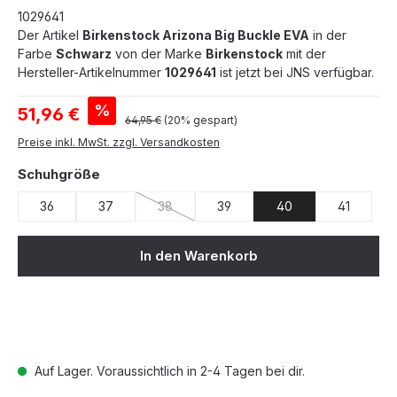
1029641
Der Artikel
Birkenstock Arizona Big Buckle EVA
in der
Farbe
Schwarz
von der Marke
Birkenstock
mit der
Hersteller-Artikelnummer
1029641
ist jetzt bei JNS verfügbar.
Verkaufspreis:
%
51,96 €
Regulärer Preis:
64,95 €
(20% gespart)
Preise inkl. MwSt. zzgl. Versandkosten
auswählen
Schuhgröße
36
37
38
39
40
41
(Diese Option ist zurzeit nicht verfügbar.)
In den Warenkorb
Auf Lager. Voraussichtlich in 2-4 Tagen bei dir.