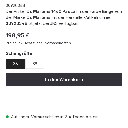
30920348
Der Artikel
Dr. Martens 1460 Pascal
in der Farbe
Beige
von
der Marke
Dr. Martens
mit der Hersteller-Artikelnummer
30920348
ist jetzt bei JNS verfügbar.
Regulärer Preis:
198,95 €
Preise inkl. MwSt. zzgl. Versandkosten
auswählen
Schuhgröße
38
39
In den Warenkorb
Auf Lager. Voraussichtlich in 2-4 Tagen bei dir.