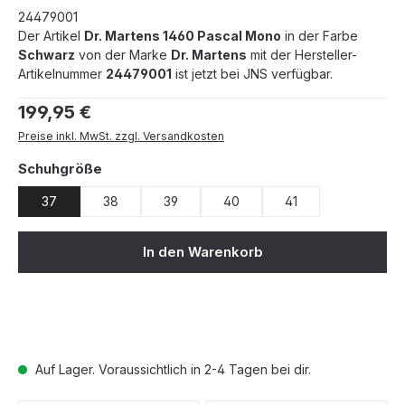
24479001
Der Artikel
Dr. Martens 1460 Pascal Mono
in der Farbe
Schwarz
von der Marke
Dr. Martens
mit der Hersteller-
Artikelnummer
24479001
ist jetzt bei JNS verfügbar.
Regulärer Preis:
199,95 €
Preise inkl. MwSt. zzgl. Versandkosten
auswählen
Schuhgröße
37
38
39
40
41
In den Warenkorb
Auf Lager. Voraussichtlich in 2-4 Tagen bei dir.