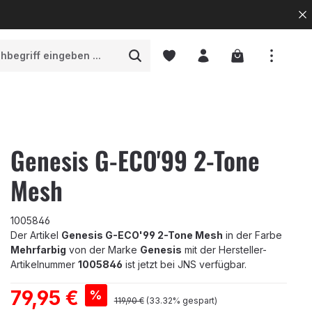
Warenkorb enth
Genesis G-ECO'99 2-Tone
Mesh
1005846
Der Artikel
Genesis G-ECO'99 2-Tone Mesh
in der Farbe
Mehrfarbig
von der Marke
Genesis
mit der Hersteller-
Artikelnummer
1005846
ist jetzt bei JNS verfügbar.
Verkaufspreis:
79,95 €
%
Regulärer Preis:
119,90 €
(33.32% gespart)