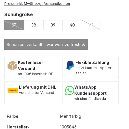
Preise inkl. MwSt. zzgl. Versandkosten
auswählen
Schuhgröße
37
38
39
40
41
(Diese Option ist zurzeit nicht verfügbar.)
(Diese Option ist zurze
Schon ausverkauft – war wohl zu fresh 🔥
Kostenloser
Flexible Zahlung
Jetzt kaufen - später
Versand
zahlen
ab 100€ innerhalb DE
Lieferung mit DHL
WhatsApp
versicherter Versand
Kundensupport
wir sind für dich da
Farbe:
Mehrfarbig
Hersteller-
1005846