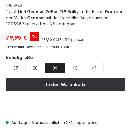
1005982
Der Artikel
Genesis G-Eco '99 Bulky
in der Farbe
Grau
von
der Marke
Genesis
mit der Hersteller-Artikelnummer
1005982
ist jetzt bei JNS verfügbar.
Verkaufspreis:
%
79,95 €
Regulärer Preis:
129,90 €
(38.45% gespart)
Preise inkl. MwSt. zzgl. Versandkosten
auswählen
Schuhgröße
37
38
39
40
41
In den Warenkorb
Auf Lager. Voraussichtlich in 2-4 Tagen bei dir.