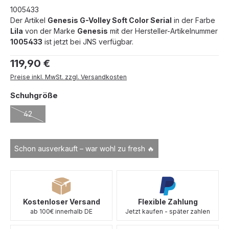
1005433
Der Artikel
Genesis G-Volley Soft Color Serial
in der Farbe
Lila
von der Marke
Genesis
mit der Hersteller-Artikelnummer
1005433
ist jetzt bei JNS verfügbar.
Regulärer Preis:
119,90 €
Preise inkl. MwSt. zzgl. Versandkosten
auswählen
Schuhgröße
42
(Diese Option ist zurzeit nicht verfügbar.)
Schon ausverkauft – war wohl zu fresh 🔥
Kostenloser Versand
Flexible Zahlung
ab 100€ innerhalb DE
Jetzt kaufen - später zahlen