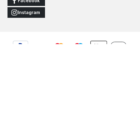
Facebook
Instagram
Vertrag widerrufen
Alle Preise inkl. gesetzl. Mehrwertsteuer zzgl.
Versandkosten
und
ggf. Nachnahmegebühren, wenn nicht anders angegeben.
© 2026 JNS