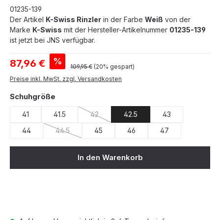
01235-139
Der Artikel
K-Swiss Rinzler
in der Farbe
Weiß
von der
Marke
K-Swiss
mit der Hersteller-Artikelnummer
01235-139
ist jetzt bei JNS verfügbar.
Verkaufspreis:
%
87,96 €
Regulärer Preis:
109,95 €
(20% gespart)
Preise inkl. MwSt. zzgl. Versandkosten
auswählen
Schuhgröße
41
41.5
42
42.5
43
(Diese Option ist zurzeit nicht verfügbar.)
44
44.5
45
46
47
(Diese Option ist zurzeit nicht verfügbar.)
In den Warenkorb