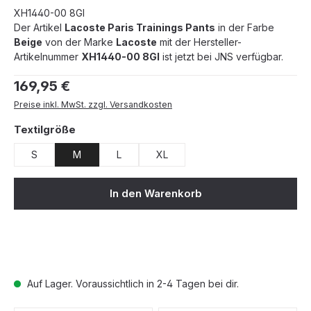
XH1440-00 8GI
Der Artikel
Lacoste Paris Trainings Pants
in der Farbe
Beige
von der Marke
Lacoste
mit der Hersteller-
Artikelnummer
XH1440-00 8GI
ist jetzt bei JNS verfügbar.
Regulärer Preis:
169,95 €
Preise inkl. MwSt. zzgl. Versandkosten
auswählen
Textilgröße
S
M
L
XL
In den Warenkorb
Auf Lager. Voraussichtlich in 2-4 Tagen bei dir.