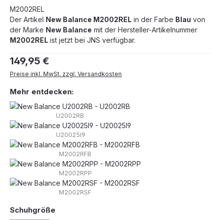
M2002REL
Der Artikel
New Balance M2002REL
in der Farbe
Blau
von
der Marke
New Balance
mit der Hersteller-Artikelnummer
M2002REL
ist jetzt bei JNS verfügbar.
Regulärer Preis:
149,95 €
Preise inkl. MwSt. zzgl. Versandkosten
Mehr entdecken:
U2002RB
U20025I9
M2002RFB
M2002RPP
M2002RSF
auswählen
Schuhgröße