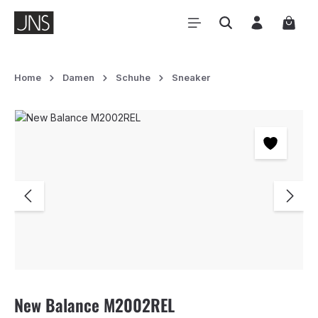
Zum Hauptinhalt springen
Waren
Home
Damen
Schuhe
Sneaker
Bildergalerie überspringen
New Balance M2002REL