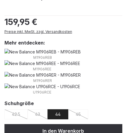
Regulärer Preis:
159,95 €
Preise inkl. MwSt. zzgl. Versandkosten
Mehr entdecken:
M1906REB
M1906REE
M1906RER
U1906RCE
auswählen
Schuhgröße
42.5
43
44
45
(Diese Option ist zurzeit nicht verfügbar.)
(Diese Option ist zurzeit nicht verfügbar.)
(Diese Option ist zurzeit nicht 
In den Warenkorb