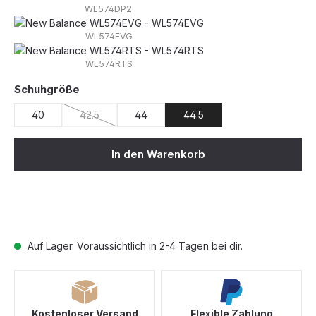
WL574DP2
WL574EVG
WL574RTS
auswählen
Schuhgröße
40
42.5
44
44.5
(Diese Option ist zurzeit nicht verfügbar.)
In den Warenkorb
Auf Lager. Voraussichtlich in 2-4 Tagen bei dir.
Kostenloser Versand
Flexible Zahlung