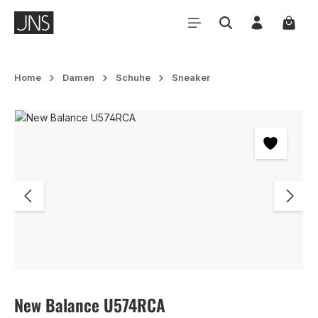
Zum Hauptinhalt springen
Waren
Home
Damen
Schuhe
Sneaker
Bildergalerie überspringen
New Balance U574RCA