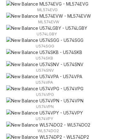
ML574EVG
ML574EVW
U574LGBY
U574SGG
U574SKB
U574SNV
U574VPA
U574VPG
U574VPN
U574VPY
WL574DO2