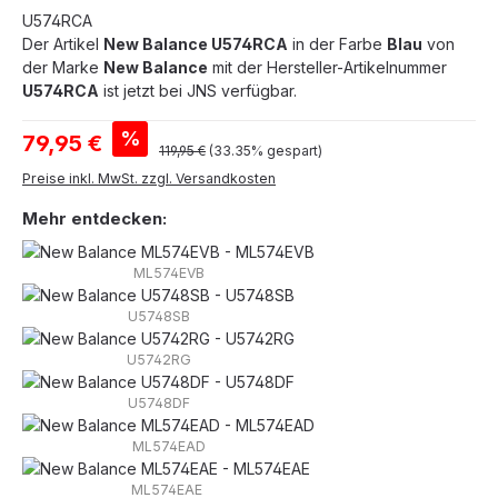
U574RCA
Der Artikel
New Balance U574RCA
in der Farbe
Blau
von
der Marke
New Balance
mit der Hersteller-Artikelnummer
U574RCA
ist jetzt bei JNS verfügbar.
Verkaufspreis:
%
79,95 €
Regulärer Preis:
119,95 €
(33.35% gespart)
Preise inkl. MwSt. zzgl. Versandkosten
Mehr entdecken:
ML574EVB
U5748SB
U5742RG
U5748DF
ML574EAD
ML574EAE