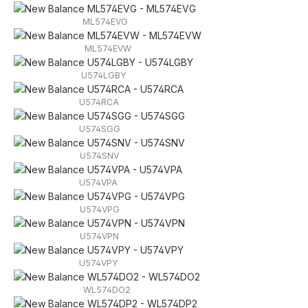
ML574EVG
ML574EVW
U574LGBY
U574RCA
U574SGG
U574SNV
U574VPA
U574VPG
U574VPN
U574VPY
WL574DO2