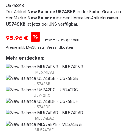
U574SKB
Der Artikel
New Balance U574SKB
in der Farbe
Grau
von
der Marke
New Balance
mit der Hersteller-Artikelnummer
U574SKB
ist jetzt bei JNS verfügbar.
Verkaufspreis:
%
95,96 €
Regulärer Preis:
119,95 €
(20% gespart)
Preise inkl. MwSt. zzgl. Versandkosten
Mehr entdecken:
ML574EVB
U5748SB
U5742RG
U5748DF
ML574EAD
ML574EAE