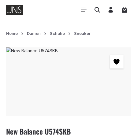
Zum Hauptinhalt springen
Waren
Home
Damen
Schuhe
Sneaker
Bildergalerie überspringen
New Balance U574SKB