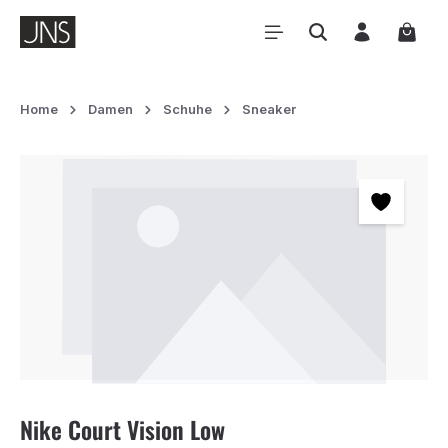
Zum Hauptinhalt springen
Waren
Home
Damen
Schuhe
Sneaker
Bildergalerie überspringen
Nike Court Vision Low