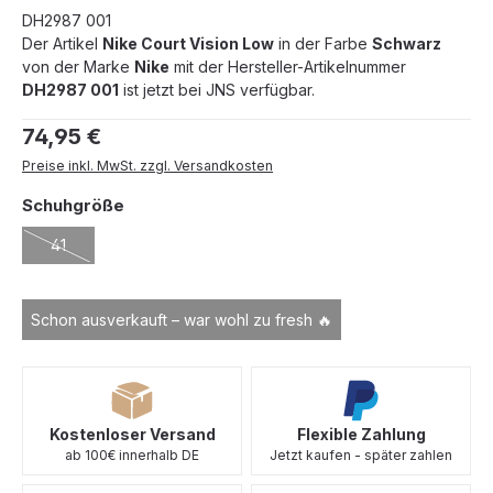
DH2987 001
Der Artikel
Nike Court Vision Low
in der Farbe
Schwarz
von der Marke
Nike
mit der Hersteller-Artikelnummer
DH2987 001
ist jetzt bei JNS verfügbar.
Regulärer Preis:
74,95 €
Preise inkl. MwSt. zzgl. Versandkosten
auswählen
Schuhgröße
41
(Diese Option ist zurzeit nicht verfügbar.)
Schon ausverkauft – war wohl zu fresh 🔥
Kostenloser Versand
Flexible Zahlung
ab 100€ innerhalb DE
Jetzt kaufen - später zahlen