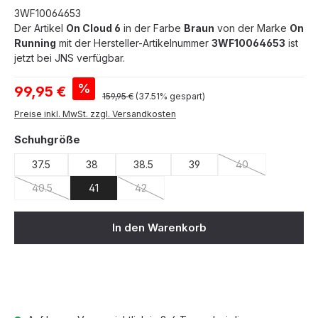
3WF10064653
Der Artikel
On Cloud 6
in der Farbe
Braun
von der Marke
On
Running
mit der Hersteller-Artikelnummer
3WF10064653
ist
jetzt bei JNS verfügbar.
Verkaufspreis:
%
99,95 €
Regulärer Preis:
159,95 €
(37.51% gespart)
Preise inkl. MwSt. zzgl. Versandkosten
auswählen
Schuhgröße
37.5
38
38.5
39
40
(Diese Option ist z
40.5
41
42
(Diese Option ist zurzeit nicht verfügbar.)
(Diese Option ist zurzeit nicht verfügbar.)
In den Warenkorb