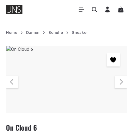
Zum Hauptinhalt springen
Waren
Home
Damen
Schuhe
Sneaker
Bildergalerie überspringen
On Cloud 6