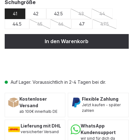
auswählen
Schuhgröße
41
42
42.5
43
44
(Diese Option ist zurzeit nicht v
(Diese Option ist zur
44.5
45
46
47
47.5
(Diese Option ist zurzeit nicht verfügbar.)
(Diese Option ist zurzeit nicht verfügbar.)
(Diese Option ist zu
In den Warenkorb
Auf Lager. Voraussichtlich in 2-4 Tagen bei dir.
Kostenloser
Flexible Zahlung
Jetzt kaufen - später
Versand
zahlen
ab 100€ innerhalb DE
Lieferung mit DHL
WhatsApp
versicherter Versand
Kundensupport
wir sind für dich da