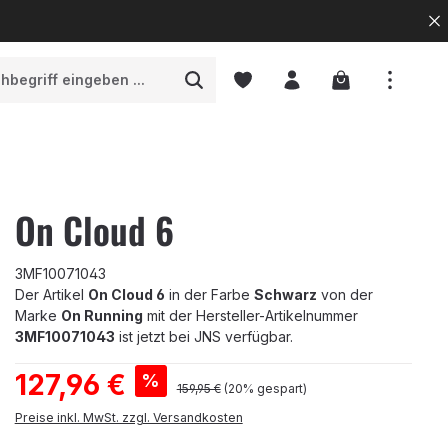
Warenkorb enth
On Cloud 6
3MF10071043
Der Artikel
On Cloud 6
in der Farbe
Schwarz
von der
Marke
On Running
mit der Hersteller-Artikelnummer
3MF10071043
ist jetzt bei JNS verfügbar.
Verkaufspreis:
127,96 €
%
Regulärer Preis:
159,95 €
(20% gespart)
Preise inkl. MwSt. zzgl. Versandkosten