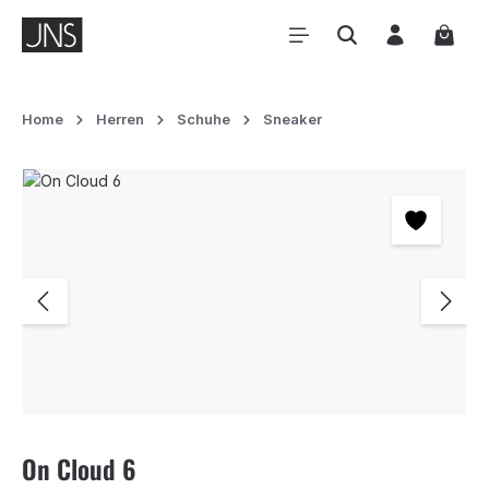
Zum Hauptinhalt springen
Waren
Home
Herren
Schuhe
Sneaker
Bildergalerie überspringen
On Cloud 6