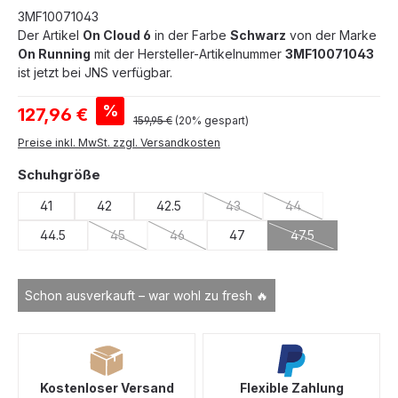
3MF10071043
Der Artikel
On Cloud 6
in der Farbe
Schwarz
von der Marke
On Running
mit der Hersteller-Artikelnummer
3MF10071043
ist jetzt bei JNS verfügbar.
Verkaufspreis:
%
127,96 €
Regulärer Preis:
159,95 €
(20% gespart)
Preise inkl. MwSt. zzgl. Versandkosten
auswählen
Schuhgröße
41
42
42.5
43
44
(Diese Option ist zurzeit nicht v
(Diese Option ist zur
44.5
45
46
47
47.5
(Diese Option ist zurzeit nicht verfügbar.)
(Diese Option ist zurzeit nicht verfügbar.)
(Diese Option ist z
Schon ausverkauft – war wohl zu fresh 🔥
Kostenloser Versand
Flexible Zahlung