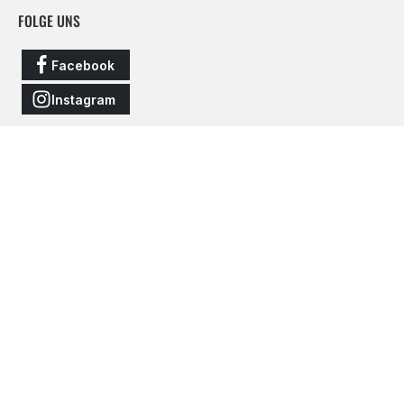
FOLGE UNS
Facebook
Instagram
Vertrag widerrufen
Alle Preise inkl. gesetzl. Mehrwertsteuer zzgl.
Versandkosten
und