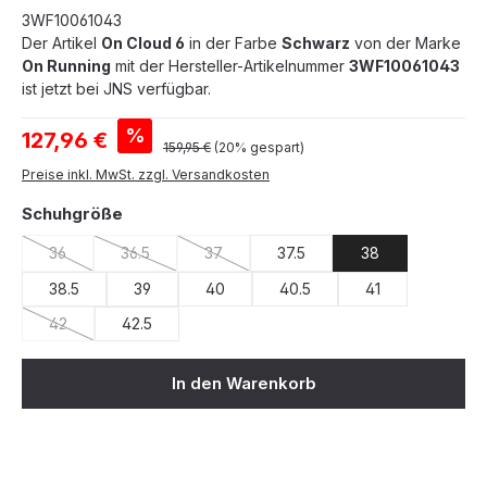
3WF10061043
Der Artikel
On Cloud 6
in der Farbe
Schwarz
von der Marke
On Running
mit der Hersteller-Artikelnummer
3WF10061043
ist jetzt bei JNS verfügbar.
Verkaufspreis:
%
127,96 €
Regulärer Preis:
159,95 €
(20% gespart)
Preise inkl. MwSt. zzgl. Versandkosten
auswählen
Schuhgröße
36
36.5
37
37.5
38
(Diese Option ist zurzeit nicht verfügbar.)
(Diese Option ist zurzeit nicht verfügbar.)
(Diese Option ist zurzeit nicht verfügbar.)
38.5
39
40
40.5
41
42
42.5
(Diese Option ist zurzeit nicht verfügbar.)
In den Warenkorb