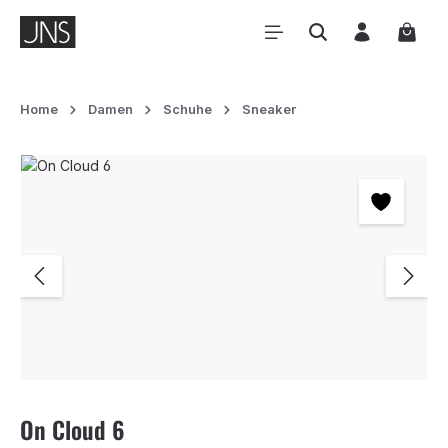
Zum Hauptinhalt springen
Waren
Home
Damen
Schuhe
Sneaker
Bildergalerie überspringen
On Cloud 6