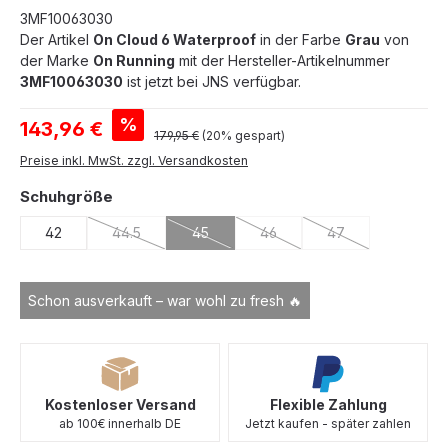
3MF10063030
Der Artikel
On Cloud 6 Waterproof
in der Farbe
Grau
von
der Marke
On Running
mit der Hersteller-Artikelnummer
3MF10063030
ist jetzt bei JNS verfügbar.
Verkaufspreis:
%
143,96 €
Regulärer Preis:
179,95 €
(20% gespart)
Preise inkl. MwSt. zzgl. Versandkosten
auswählen
Schuhgröße
42
44.5
45
46
47
(Diese Option ist zurzeit nicht verfügbar.)
(Diese Option ist zurzeit nicht verfügbar.)
(Diese Option ist zurzeit nicht 
(Diese Option ist zu
Schon ausverkauft – war wohl zu fresh 🔥
Kostenloser Versand
Flexible Zahlung
ab 100€ innerhalb DE
Jetzt kaufen - später zahlen