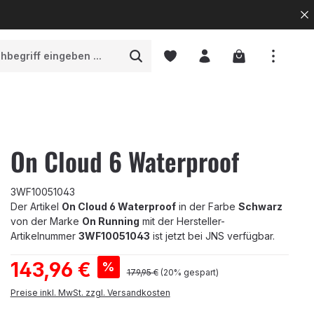
Warenkorb enth
On Cloud 6 Waterproof
3WF10051043
Der Artikel
On Cloud 6 Waterproof
in der Farbe
Schwarz
von der Marke
On Running
mit der Hersteller-
Artikelnummer
3WF10051043
ist jetzt bei JNS verfügbar.
Verkaufspreis:
143,96 €
%
Regulärer Preis:
179,95 €
(20% gespart)
Preise inkl. MwSt. zzgl. Versandkosten