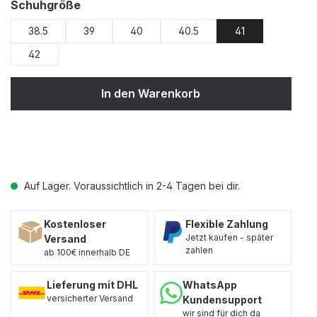
auswählen
Schuhgröße
38.5
39
40
40.5
41
42
In den Warenkorb
Auf Lager. Voraussichtlich in 2-4 Tagen bei dir.
Kostenloser
Flexible Zahlung
Jetzt kaufen - später
Versand
zahlen
ab 100€ innerhalb DE
Lieferung mit DHL
WhatsApp
versicherter Versand
Kundensupport
wir sind für dich da