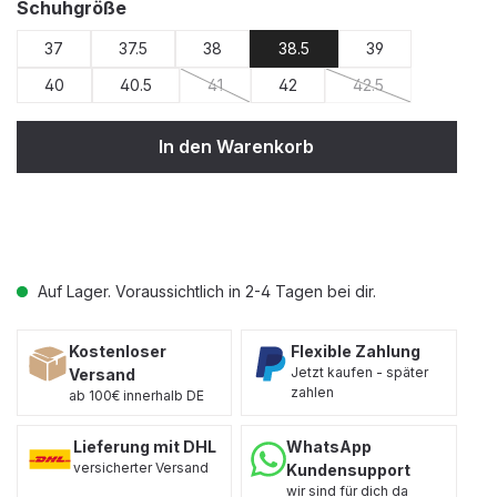
auswählen
Schuhgröße
37
37.5
38
38.5
39
40
40.5
41
42
42.5
(Diese Option ist zurzeit nicht verfügbar.)
(Diese Option ist zu
In den Warenkorb
Auf Lager. Voraussichtlich in 2-4 Tagen bei dir.
Kostenloser
Flexible Zahlung
Jetzt kaufen - später
Versand
zahlen
ab 100€ innerhalb DE
Lieferung mit DHL
WhatsApp
versicherter Versand
Kundensupport
wir sind für dich da