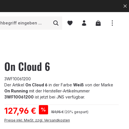
Warenkorb enth
On Cloud 6
3WF10061200
Der Artikel
On Cloud 6
in der Farbe
Weiß
von der Marke
On Running
mit der Hersteller-Artikelnummer
3WF10061200
ist jetzt bei JNS verfügbar.
Verkaufspreis:
127,96 €
%
Regulärer Preis:
159,95 €
(20% gespart)
Preise inkl. MwSt. zzgl. Versandkosten