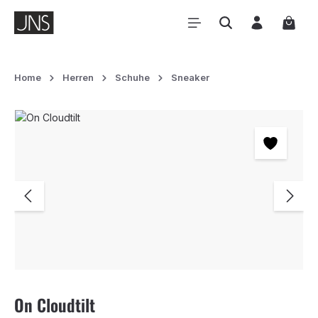
Zum Hauptinhalt springen
Waren
Home
Herren
Schuhe
Sneaker
Bildergalerie überspringen
On Cloudtilt