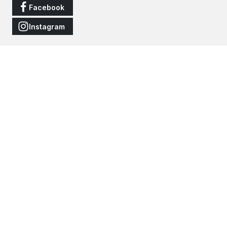
Facebook
Instagram
Vertrag widerrufen
Alle Preise inkl. gesetzl. Mehrwertsteuer zzgl.
Versandkosten
und
ggf. Nachnahmegebühren, wenn nicht anders angegeben.
© 2026 JNS