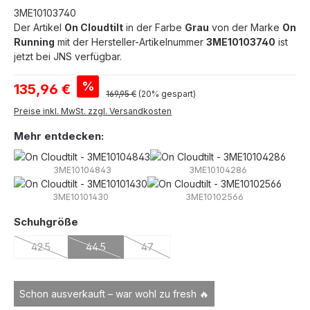
3ME10103740
Der Artikel
On Cloudtilt
in der Farbe
Grau
von der Marke
On
Running
mit der Hersteller-Artikelnummer
3ME10103740
ist
jetzt bei JNS verfügbar.
Verkaufspreis:
%
135,96 €
Regulärer Preis:
169,95 €
(20% gespart)
Preise inkl. MwSt. zzgl. Versandkosten
Mehr entdecken:
3ME10104843
3ME10104286
3ME10101430
3ME10102566
auswählen
Schuhgröße
42.5
44.5
47
(Diese Option ist zurzeit nicht verfügbar.)
(Diese Option ist zurzeit nicht verfügbar.)
(Diese Option ist zurzeit nicht verfügbar
Schon ausverkauft – war wohl zu fresh 🔥