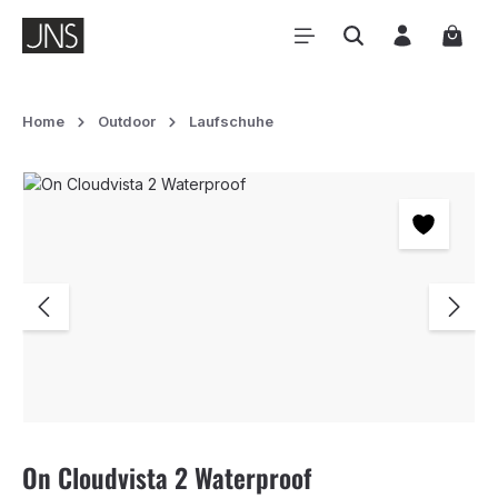
Zum Hauptinhalt springen
Waren
Home
Outdoor
Laufschuhe
Bildergalerie überspringen
On Cloudvista 2 Waterproof