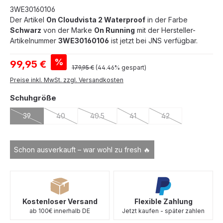
3WE30160106
Der Artikel
On Cloudvista 2 Waterproof
in der Farbe
Schwarz
von der Marke
On Running
mit der Hersteller-
Artikelnummer
3WE30160106
ist jetzt bei JNS verfügbar.
Verkaufspreis:
%
99,95 €
Regulärer Preis:
179,95 €
(44.46% gespart)
Preise inkl. MwSt. zzgl. Versandkosten
auswählen
Schuhgröße
39
40
40.5
41
42
(Diese Option ist zurzeit nicht verfügbar.)
(Diese Option ist zurzeit nicht verfügbar.)
(Diese Option ist zurzeit nicht verfügbar.)
(Diese Option ist zurzeit nicht 
(Diese Option ist zu
Schon ausverkauft – war wohl zu fresh 🔥
Kostenloser Versand
Flexible Zahlung
ab 100€ innerhalb DE
Jetzt kaufen - später zahlen