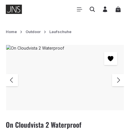
Zum Hauptinhalt springen
Waren
Home
Outdoor
Laufschuhe
Bildergalerie überspringen
On Cloudvista 2 Waterproof