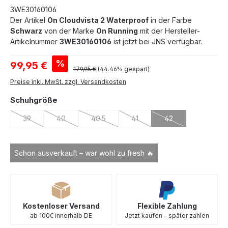
3WE30160106
Der Artikel
On Cloudvista 2 Waterproof
in der Farbe
Schwarz
von der Marke
On Running
mit der Hersteller-
Artikelnummer
3WE30160106
ist jetzt bei JNS verfügbar.
Verkaufspreis:
%
99,95 €
Regulärer Preis:
179,95 €
(44.46% gespart)
Preise inkl. MwSt. zzgl. Versandkosten
auswählen
Schuhgröße
39
40
40.5
41
42
(Diese Option ist zurzeit nicht verfügbar.)
(Diese Option ist zurzeit nicht verfügbar.)
(Diese Option ist zurzeit nicht verfügbar.)
(Diese Option ist zurzeit nicht 
(Diese Option ist zu
Schon ausverkauft – war wohl zu fresh 🔥
Kostenloser Versand
Flexible Zahlung
ab 100€ innerhalb DE
Jetzt kaufen - später zahlen