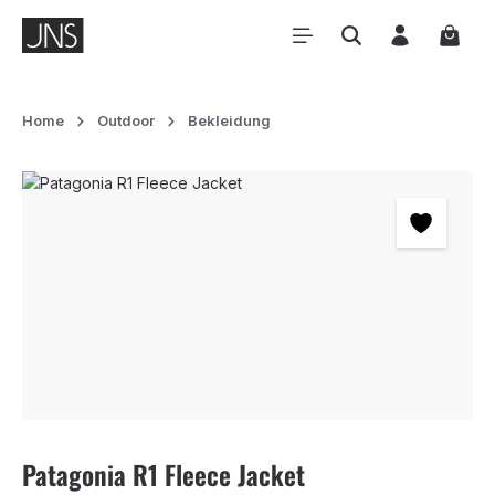
Zum Hauptinhalt springen
Waren
Home
Outdoor
Bekleidung
Bildergalerie überspringen
Patagonia R1 Fleece Jacket