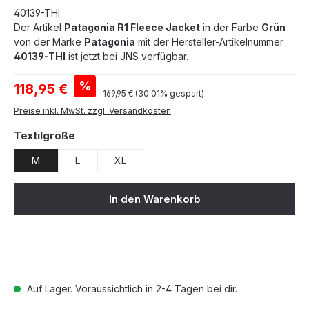
40139-THI
Der Artikel
Patagonia R1 Fleece Jacket
in der Farbe
Grün
von der Marke
Patagonia
mit der Hersteller-Artikelnummer
40139-THI
ist jetzt bei JNS verfügbar.
Verkaufspreis:
%
118,95 €
Regulärer Preis:
169,95 €
(30.01% gespart)
Preise inkl. MwSt. zzgl. Versandkosten
auswählen
Textilgröße
M
L
XL
In den Warenkorb
Auf Lager. Voraussichtlich in 2-4 Tagen bei dir.