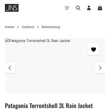
Zum Hauptinhalt springen
Waren
Home
Outdoor
Bekleidung
Bildergalerie überspringen
Patagonia Torrentshell 3L Rain Jacket