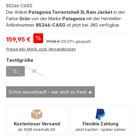
85246-CASG
Der Artikel
Patagonia Torrentshell 3L Rain Jacket
in der
Farbe
Grün
von der Marke
Patagonia
mit der Hersteller-
Artikelnummer
85246-CASG
ist jetzt bei JNS verfügbar.
Verkaufspreis:
%
159,95 €
Regulärer Preis:
199,95 €
(20.01% gespart)
Preise inkl. MwSt. zzgl. Versandkosten
auswählen
Textilgröße
S
M
(Diese Option ist zurzeit nicht verfügbar.)
(Diese Option ist zurzeit nicht verfügbar.)
Schon ausverkauft – war wohl zu fresh 🔥
Kostenloser Versand
Flexible Zahlung
ab 100€ innerhalb DE
Jetzt kaufen - später zahlen