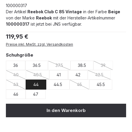
100000317
Der Artikel
Reebok Club C 85 Vintage
in der Farbe
Beige
von der Marke
Reebok
mit der Hersteller-Artikelnummer
100000317
ist jetzt bei JNS verfügbar.
Regulärer Preis:
119,95 €
Preise inkl. MwSt. zzgl. Versandkosten
auswählen
Schuhgröße
36
36.5
37.5
38.5
39
(Diese Option ist zurzeit nicht verfügbar.)
(Diese Option ist
40
40.5
41
42
42.5
(Diese Option ist zurzeit nicht verfügbar.)
(Diese Option ist zurzeit nicht verfügbar.)
(Diese Option ist z
43
44
44.5
45
45.5
(Diese Option ist zurzeit nicht verfügbar.)
(Diese Option ist zurzeit nicht
46
47
In den Warenkorb