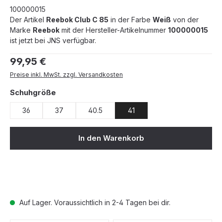
100000015
Der Artikel
Reebok Club C 85
in der Farbe
Weiß
von der
Marke
Reebok
mit der Hersteller-Artikelnummer
100000015
ist jetzt bei JNS verfügbar.
Regulärer Preis:
99,95 €
Preise inkl. MwSt. zzgl. Versandkosten
auswählen
Schuhgröße
36
37
40.5
41
In den Warenkorb
Auf Lager. Voraussichtlich in 2-4 Tagen bei dir.