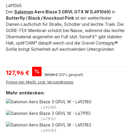
L491065
Der
Salomon
Aero Blaze 3 GRVL GTX W (L491065)
in
Butterfly / Black / Knockout Pink
ist ein wetterfester
Damen-Laufschuh für Straße, Schotter und leichte Trails. Die
GORE-TEX Membran schützt bei Nässe, während das leichte
Obermaterial angenehm am Fuß sitzt. SensiFit™ gibt stabilen
Halt, optiFOAM² dämpft weich und die Gravel Contagrip®
Sohle bringt Sicherheit auf wechselnden Untergründen.
Verkaufspreis:
%
127,96 €
Regulärer Preis:
159,95 €
(20% gespart)
Preise inkl. MwSt. zzgl. Versandkosten
Mehr entdecken:
L492180
L479151
L492183