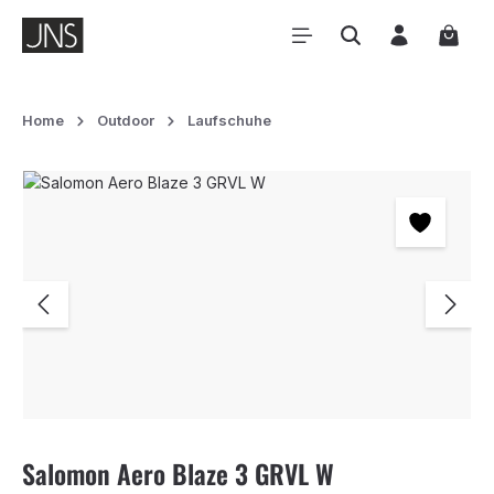
Zum Hauptinhalt springen
Waren
Home
Outdoor
Laufschuhe
Bildergalerie überspringen
Salomon Aero Blaze 3 GRVL W