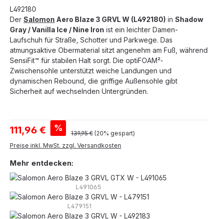
L492180
Der
Salomon
Aero Blaze 3 GRVL W (L492180)
in
Shadow
Gray / Vanilla Ice / Nine Iron
ist ein leichter Damen-
Laufschuh für Straße, Schotter und Parkwege. Das
atmungsaktive Obermaterial sitzt angenehm am Fuß, während
SensiFit™ für stabilen Halt sorgt. Die optiFOAM²-
Zwischensohle unterstützt weiche Landungen und
dynamischen Rebound, die griffige Außensohle gibt
Sicherheit auf wechselnden Untergründen.
Verkaufspreis:
%
111,96 €
Regulärer Preis:
139,95 €
(20% gespart)
Preise inkl. MwSt. zzgl. Versandkosten
Mehr entdecken:
L491065
L479151