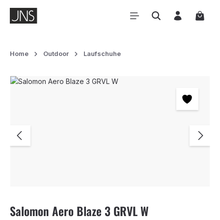
Zum Hauptinhalt springen
Waren
Home
Outdoor
Laufschuhe
Bildergalerie überspringen
Salomon Aero Blaze 3 GRVL W