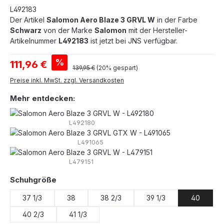
L492183
Der Artikel
Salomon Aero Blaze 3 GRVL W
in der Farbe
Schwarz
von der Marke
Salomon
mit der Hersteller-
Artikelnummer
L492183
ist jetzt bei JNS verfügbar.
Verkaufspreis:
%
111,96 €
Regulärer Preis:
139,95 €
(20% gespart)
Preise inkl. MwSt. zzgl. Versandkosten
Mehr entdecken:
L492180
L491065
L479151
auswählen
Schuhgröße
37 1/3
38
38 2/3
39 1/3
40
40 2/3
41 1/3