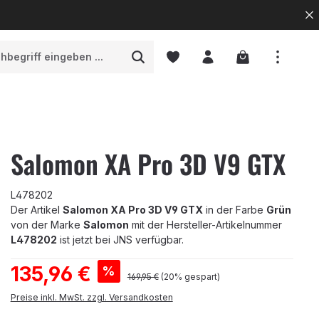
Warenkorb enth
Salomon XA Pro 3D V9 GTX
L478202
Der Artikel
Salomon XA Pro 3D V9 GTX
in der Farbe
Grün
von der Marke
Salomon
mit der Hersteller-Artikelnummer
L478202
ist jetzt bei JNS verfügbar.
Verkaufspreis:
135,96 €
%
Regulärer Preis:
169,95 €
(20% gespart)
Preise inkl. MwSt. zzgl. Versandkosten