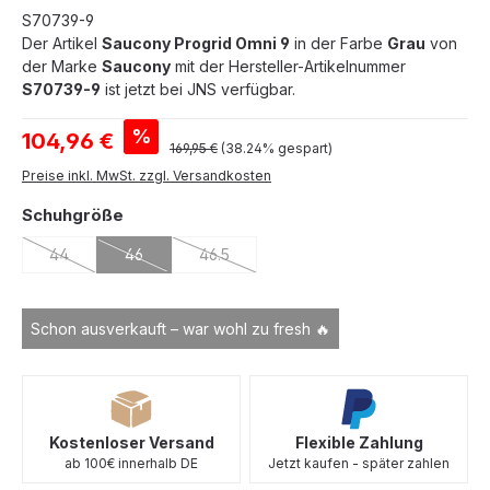
S70739-9
Der Artikel
Saucony Progrid Omni 9
in der Farbe
Grau
von
der Marke
Saucony
mit der Hersteller-Artikelnummer
S70739-9
ist jetzt bei JNS verfügbar.
Verkaufspreis:
%
104,96 €
Regulärer Preis:
169,95 €
(38.24% gespart)
Preise inkl. MwSt. zzgl. Versandkosten
auswählen
Schuhgröße
44
46
46.5
(Diese Option ist zurzeit nicht verfügbar.)
(Diese Option ist zurzeit nicht verfügbar.)
(Diese Option ist zurzeit nicht verfügbar.)
Schon ausverkauft – war wohl zu fresh 🔥
Kostenloser Versand
Flexible Zahlung
ab 100€ innerhalb DE
Jetzt kaufen - später zahlen