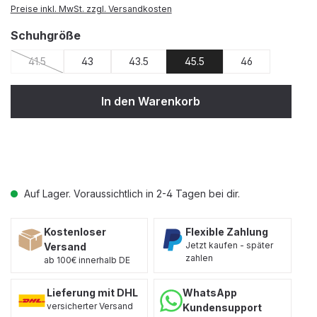
Preise inkl. MwSt. zzgl. Versandkosten
auswählen
Schuhgröße
41.5
43
43.5
45.5
46
(Diese Option ist zurzeit nicht verfügbar.)
In den Warenkorb
Auf Lager. Voraussichtlich in 2-4 Tagen bei dir.
Kostenloser
Flexible Zahlung
Jetzt kaufen - später
Versand
zahlen
ab 100€ innerhalb DE
Lieferung mit DHL
WhatsApp
versicherter Versand
Kundensupport