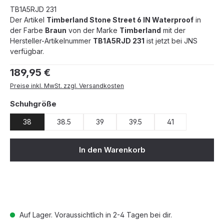
TB1A5RJD 231
Der Artikel
Timberland Stone Street 6 IN Waterproof
in
der Farbe
Braun
von der Marke
Timberland
mit der
Hersteller-Artikelnummer
TB1A5RJD 231
ist jetzt bei JNS
verfügbar.
Regulärer Preis:
189,95 €
Preise inkl. MwSt. zzgl. Versandkosten
auswählen
Schuhgröße
38
38.5
39
39.5
41
In den Warenkorb
Auf Lager. Voraussichtlich in 2-4 Tagen bei dir.