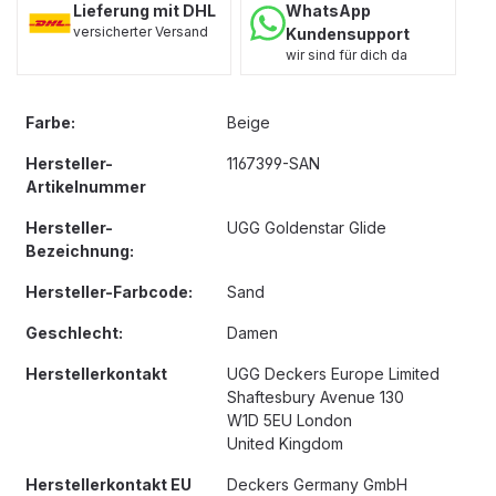
Lieferung mit DHL
WhatsApp
versicherter Versand
Kundensupport
wir sind für dich da
Farbe:
Beige
Hersteller-
1167399-SAN
Artikelnummer
Hersteller-
UGG Goldenstar Glide
Bezeichnung:
Hersteller-Farbcode:
Sand
Geschlecht:
Damen
Herstellerkontakt
UGG Deckers Europe Limited
Shaftesbury Avenue 130
W1D 5EU London
United Kingdom
Herstellerkontakt EU
Deckers Germany GmbH