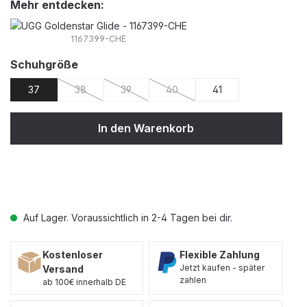
Mehr entdecken:
1167399-CHE
auswählen
Schuhgröße
37
38
39
40
41
(Diese Option ist zurzeit nicht verfügbar.)
(Diese Option ist zurzeit nicht verfügbar.)
(Diese Option ist zurzeit nicht ver
In den Warenkorb
Auf Lager. Voraussichtlich in 2-4 Tagen bei dir.
Kostenloser
Flexible Zahlung
Jetzt kaufen - später
Versand
zahlen
ab 100€ innerhalb DE