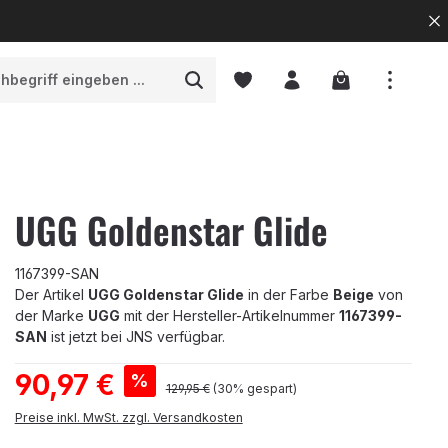
Warenkorb enth
UGG Goldenstar Glide
1167399-SAN
Der Artikel
UGG Goldenstar Glide
in der Farbe
Beige
von
der Marke
UGG
mit der Hersteller-Artikelnummer
1167399-
SAN
ist jetzt bei JNS verfügbar.
Verkaufspreis:
90,97 €
%
Regulärer Preis:
129,95 €
(30% gespart)
Preise inkl. MwSt. zzgl. Versandkosten