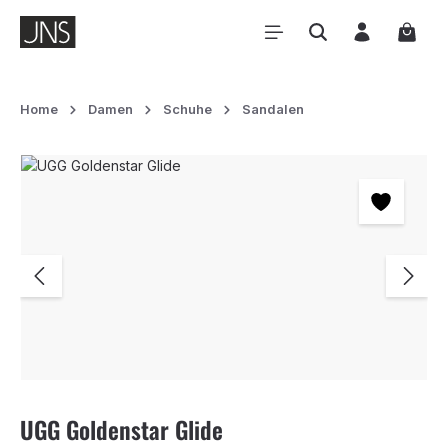
Zum Hauptinhalt springen
Waren
Home
Damen
Schuhe
Sandalen
Bildergalerie überspringen
UGG Goldenstar Glide