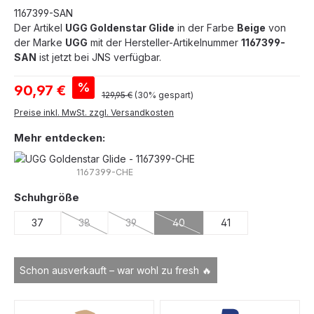
1167399-SAN
Der Artikel
UGG Goldenstar Glide
in der Farbe
Beige
von
der Marke
UGG
mit der Hersteller-Artikelnummer
1167399-
SAN
ist jetzt bei JNS verfügbar.
Verkaufspreis:
%
90,97 €
Regulärer Preis:
129,95 €
(30% gespart)
Preise inkl. MwSt. zzgl. Versandkosten
Mehr entdecken:
1167399-CHE
auswählen
Schuhgröße
37
38
39
40
41
(Diese Option ist zurzeit nicht verfügbar.)
(Diese Option ist zurzeit nicht verfügbar.)
(Diese Option ist zurzeit nicht ve
Schon ausverkauft – war wohl zu fresh 🔥