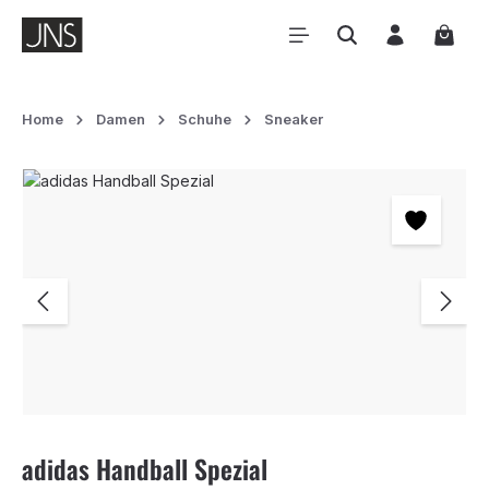
Zum Hauptinhalt springen
Waren
Home
Damen
Schuhe
Sneaker
Bildergalerie überspringen
adidas Handball Spezial