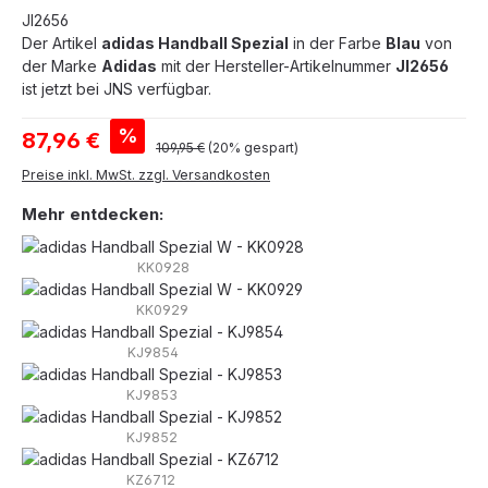
JI2656
Der Artikel
adidas Handball Spezial
in der Farbe
Blau
von
der Marke
Adidas
mit der Hersteller-Artikelnummer
JI2656
ist jetzt bei JNS verfügbar.
Verkaufspreis:
%
87,96 €
Regulärer Preis:
109,95 €
(20% gespart)
Preise inkl. MwSt. zzgl. Versandkosten
Mehr entdecken:
KK0928
KK0929
KJ9854
KJ9853
KJ9852
KZ6712