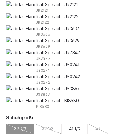
JR2121
JR2122
JR3606
JR3629
JR7347
JS0241
JS0242
JS3867
KI8580
auswählen
Schuhgröße
37 1/3
39 1/3
41 1/3
42
(Diese Option ist zurzeit nicht verfügbar.)
(Diese Option ist zurzeit nicht verfügbar.)
(Diese Option ist zurze