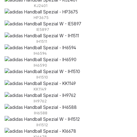
KJ2401
HP3675
IE5897
IH1511
IH6594
IH6590
IH1510
KK1149
IH9762
IH6588
IH1512
KI6678