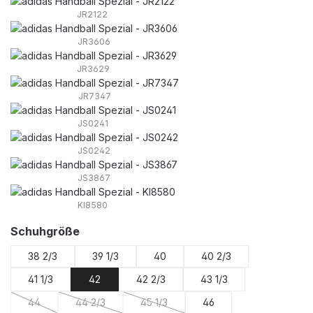
JR2122
JR3606
JR3629
JR7347
JS0241
JS0242
JS3867
KI8580
auswählen
Schuhgröße
38 2/3
39 1/3
40
40 2/3
41 1/3
42
42 2/3
43 1/3
44
44 2/3
45 1/3
46
(Diese Option ist zurzeit nicht verfügbar.)
(Diese Option ist zurzeit nicht verfügbar.)
(Diese Option ist zurzeit nicht verfügba