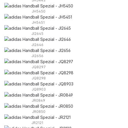
JH5443
JH5450
JH5451
JI2645
JI2646
JI2656
JQ8297
JQ8298
JQ8903
JR0849
JR0850
JR2121