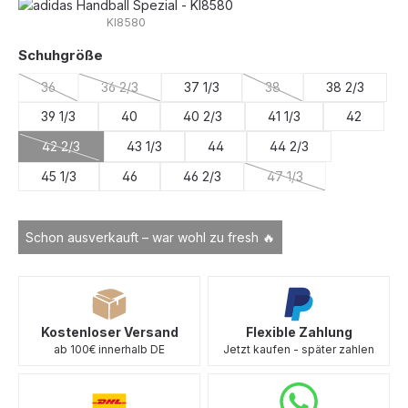
KI8580
auswählen
Schuhgröße
36
36 2/3
37 1/3
38
38 2/3
(Diese Option ist zurzeit nicht verfügbar.)
(Diese Option ist zurzeit nicht verfügbar.)
(Diese Option ist zurzeit 
39 1/3
40
40 2/3
41 1/3
42
42 2/3
43 1/3
44
44 2/3
(Diese Option ist zurzeit nicht verfügbar.)
45 1/3
46
46 2/3
47 1/3
(Diese Option ist zurzei
Schon ausverkauft – war wohl zu fresh 🔥
Kostenloser Versand
Flexible Zahlung
ab 100€ innerhalb DE
Jetzt kaufen - später zahlen