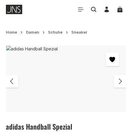
Zum Hauptinhalt springen
Waren
Home
Damen
Schuhe
Sneaker
Bildergalerie überspringen
adidas Handball Spezial