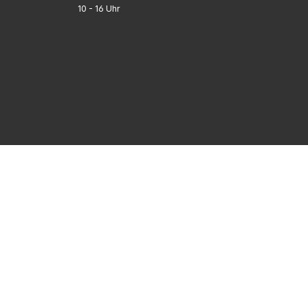
10 - 16 Uhr
FAQ
UNTERNEHMEN
INFORMATIONEN