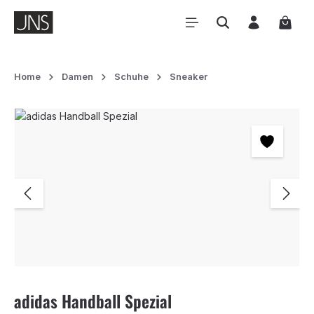
Zum Hauptinhalt springen
Waren
Home
Damen
Schuhe
Sneaker
Bildergalerie überspringen
adidas Handball Spezial