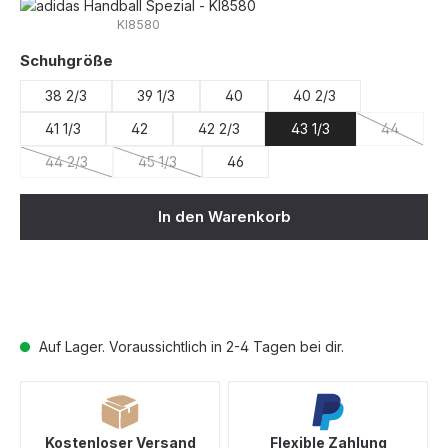
KI8580
auswählen
Schuhgröße
38 2/3
39 1/3
40
40 2/3
41 1/3
42
42 2/3
43 1/3
44
(Diese Opt
44 2/3
45 1/3
46
(Diese Option ist zurzeit nicht verfügbar.)
(Diese Option ist zurzeit nicht verfügbar.)
In den Warenkorb
Auf Lager. Voraussichtlich in 2-4 Tagen bei dir.
Kostenloser Versand
Flexible Zahlung