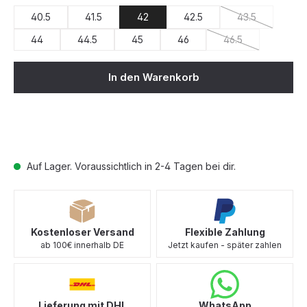
40.5
41.5
42
42.5
43.5
(Diese Option i
44
44.5
45
46
46.5
(Diese Option ist z
In den Warenkorb
Auf Lager. Voraussichtlich in 2-4 Tagen bei dir.
Kostenloser Versand
Flexible Zahlung
ab 100€ innerhalb DE
Jetzt kaufen - später zahlen
Lieferung mit DHL
WhatsApp