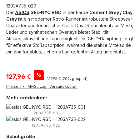
1203A735-020
Der
ASICS
GEL-NYC RGD
in der Farbe
Cement Grey / Clay
Grey
ist ein moderner Retro-Runner mit robustem Streetwear-
Charakter und technischer Optik. Das Obermaterial aus Mesh,
Leder und synthetischen Overlays bietet Stabilität,
Atmungsaktivität und Langlebigkeit. Die GEL™-Dämpfung sorgt
für effektive Stoßabsorption, während die stabile Mittelsohle
ein komfortables, sicheres Laufgefühl im Alltag unterstützt.
Verkaufspreis:
%
127,96 €
Regulärer Preis:
159,95 €
(20% gespart)
Preise inkl. MwSt. zzgl. Versandkosten
Mehr entdecken:
1203A735-001
1203A735-022
auswählen
Schuhgröße