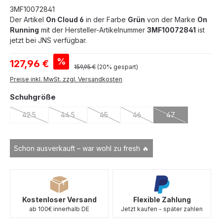
3MF10072841
Der Artikel
On Cloud 6
in der Farbe
Grün
von der Marke
On
Running
mit der Hersteller-Artikelnummer
3MF10072841
ist
jetzt bei JNS verfügbar.
Verkaufspreis:
%
127,96 €
Regulärer Preis:
159,95 €
(20% gespart)
Preise inkl. MwSt. zzgl. Versandkosten
auswählen
Schuhgröße
42.5
44.5
45
46
47
(Diese Option ist zurzeit nicht verfügbar.)
(Diese Option ist zurzeit nicht verfügbar.)
(Diese Option ist zurzeit nicht verfügbar.
(Diese Option ist zurzeit nich
(Diese Option ist 
Schon ausverkauft – war wohl zu fresh 🔥
Kostenloser Versand
Flexible Zahlung
ab 100€ innerhalb DE
Jetzt kaufen - später zahlen