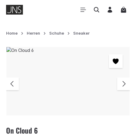
Zum Hauptinhalt springen
Waren
Home
Herren
Schuhe
Sneaker
Bildergalerie überspringen
On Cloud 6