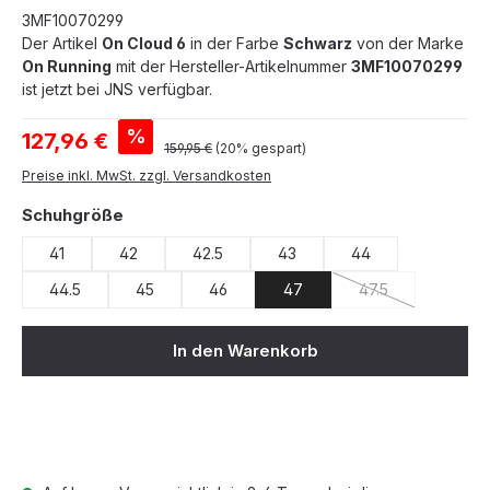
3MF10070299
Der Artikel
On Cloud 6
in der Farbe
Schwarz
von der Marke
On Running
mit der Hersteller-Artikelnummer
3MF10070299
ist jetzt bei JNS verfügbar.
Verkaufspreis:
%
127,96 €
Regulärer Preis:
159,95 €
(20% gespart)
Preise inkl. MwSt. zzgl. Versandkosten
auswählen
Schuhgröße
41
42
42.5
43
44
44.5
45
46
47
47.5
(Diese Option ist z
In den Warenkorb