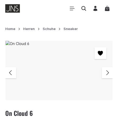
Zum Hauptinhalt springen
Waren
Home
Herren
Schuhe
Sneaker
Bildergalerie überspringen
On Cloud 6