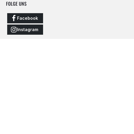
FOLGE UNS
Facebook
Instagram
Vertrag widerrufen
Alle Preise inkl. gesetzl. Mehrwertsteuer zzgl.
Versandkosten
und
ggf. Nachnahmegebühren, wenn nicht anders angegeben.