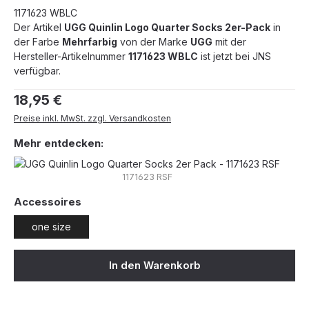
1171623 WBLC
Der Artikel
UGG Quinlin Logo Quarter Socks 2er-Pack
in
der Farbe
Mehrfarbig
von der Marke
UGG
mit der
Hersteller-Artikelnummer
1171623 WBLC
ist jetzt bei JNS
verfügbar.
Regulärer Preis:
18,95 €
Preise inkl. MwSt. zzgl. Versandkosten
Mehr entdecken:
1171623 RSF
auswählen
Accessoires
one size
In den Warenkorb