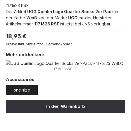
1171623 RSF
Der Artikel
UGG Quinlin Logo Quarter Socks 2er Pack
in
der Farbe
Weiß
von der Marke
UGG
mit der Hersteller-
Artikelnummer
1171623 RSF
ist jetzt bei JNS verfügbar.
Regulärer Preis:
18,95 €
Preise inkl. MwSt. zzgl. Versandkosten
Mehr entdecken:
1171623 WBLC
auswählen
Accessoires
one size
In den Warenkorb