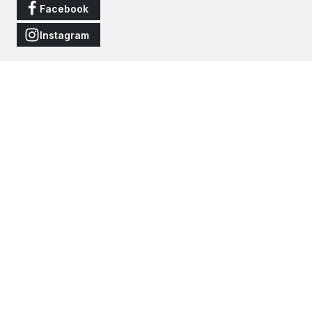
Facebook
Instagram
Vertrag widerrufen
Alle Preise inkl. gesetzl. Mehrwertsteuer zzgl.
Versandkosten
und
ggf. Nachnahmegebühren, wenn nicht anders angegeben.
© 2026 JNS