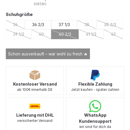
KI8580
auswählen
Schuhgröße
36
36 2/3
37 1/3
38
38 2/3
(Diese Option ist zurzeit nicht verfügbar.)
(Diese Option ist zurzeit 
(Diese Optio
39 1/3
40
40 2/3
41 1/3
42
(Diese Option ist zurzeit nicht verfügbar.)
(Diese Option ist zurzeit nicht verfügbar.)
(Diese Option ist zurzeit nicht verfügb
(Diese Option ist zurze
(Diese Opt
Schon ausverkauft – war wohl zu fresh 🔥
Kostenloser Versand
Flexible Zahlung
ab 100€ innerhalb DE
Jetzt kaufen - später zahlen
Lieferung mit DHL
WhatsApp
versicherter Versand
Kundensupport
wir sind für dich da