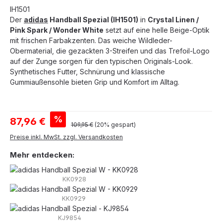
IH1501
Der
adidas
Handball Spezial (IH1501)
in
Crystal Linen /
Pink Spark / Wonder White
setzt auf eine helle Beige-Optik
mit frischen Farbakzenten. Das weiche Wildleder-
Obermaterial, die gezackten 3-Streifen und das Trefoil-Logo
auf der Zunge sorgen für den typischen Originals-Look.
Synthetisches Futter, Schnürung und klassische
Gummiaußensohle bieten Grip und Komfort im Alltag.
Verkaufspreis:
%
87,96 €
Regulärer Preis:
109,95 €
(20% gespart)
Preise inkl. MwSt. zzgl. Versandkosten
Mehr entdecken:
KK0928
KK0929
KJ9854