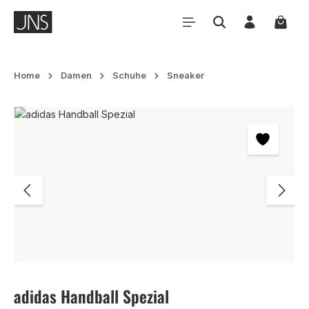
Zum Hauptinhalt springen
Waren
Home
Damen
Schuhe
Sneaker
Bildergalerie überspringen
adidas Handball Spezial