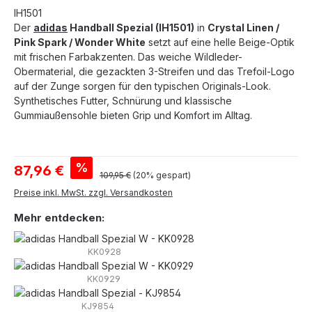
IH1501
Der
adidas
Handball Spezial (IH1501)
in
Crystal Linen /
Pink Spark / Wonder White
setzt auf eine helle Beige-Optik
mit frischen Farbakzenten. Das weiche Wildleder-
Obermaterial, die gezackten 3-Streifen und das Trefoil-Logo
auf der Zunge sorgen für den typischen Originals-Look.
Synthetisches Futter, Schnürung und klassische
Gummiaußensohle bieten Grip und Komfort im Alltag.
Verkaufspreis:
%
87,96 €
Regulärer Preis:
109,95 €
(20% gespart)
Preise inkl. MwSt. zzgl. Versandkosten
Mehr entdecken:
KK0928
KK0929
KJ9854