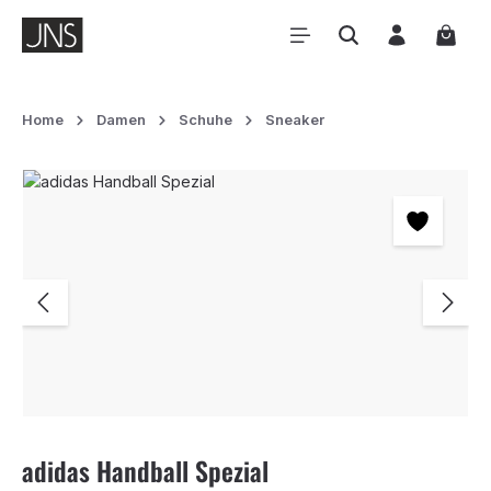
Zum Hauptinhalt springen
Waren
Home
Damen
Schuhe
Sneaker
Bildergalerie überspringen
adidas Handball Spezial