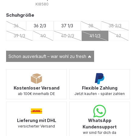
KI8580
auswählen
Schuhgröße
36
36 2/3
37 1/3
38
38 2/3
(Diese Option ist zurzeit nicht verfügbar.)
(Diese Option ist zurzeit 
(Diese Optio
39 1/3
40
40 2/3
41 1/3
42
(Diese Option ist zurzeit nicht verfügbar.)
(Diese Option ist zurzeit nicht verfügbar.)
(Diese Option ist zurzeit nicht verfügba
(Diese Option ist zurzei
(Diese Opt
Schon ausverkauft – war wohl zu fresh 🔥
Kostenloser Versand
Flexible Zahlung
ab 100€ innerhalb DE
Jetzt kaufen - später zahlen
Lieferung mit DHL
WhatsApp
versicherter Versand
Kundensupport
wir sind für dich da