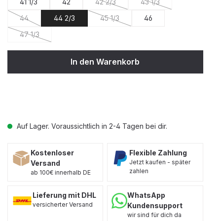
41 1/3
42
42 2/3
43 1/3
(Diese Option ist zurzeit nicht verfügbar
(Diese Option ist zurzeit
44
44 2/3
45 1/3
46
(Diese Option ist zurzeit nicht verfügbar.)
(Diese Option ist zurzeit nicht verfügba
47 1/3
(Diese Option ist zurzeit nicht verfügbar.)
In den Warenkorb
Auf Lager. Voraussichtlich in 2-4 Tagen bei dir.
Kostenloser
Flexible Zahlung
Jetzt kaufen - später
Versand
zahlen
ab 100€ innerhalb DE
Lieferung mit DHL
WhatsApp
versicherter Versand
Kundensupport
wir sind für dich da