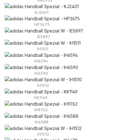
KK0932
KJ2401
HP3675
IE5897
IH1511
IH6594
IH6590
IH1510
KK1149
IH9762
IH6588
IH1512