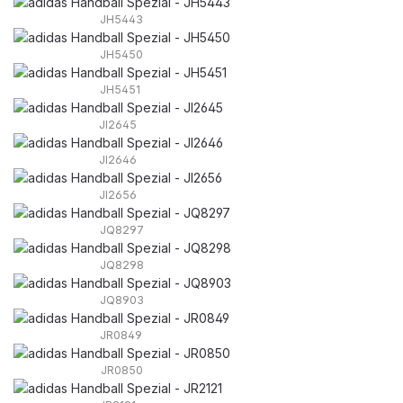
JH5443
JH5450
JH5451
JI2645
JI2646
JI2656
JQ8297
JQ8298
JQ8903
JR0849
JR0850