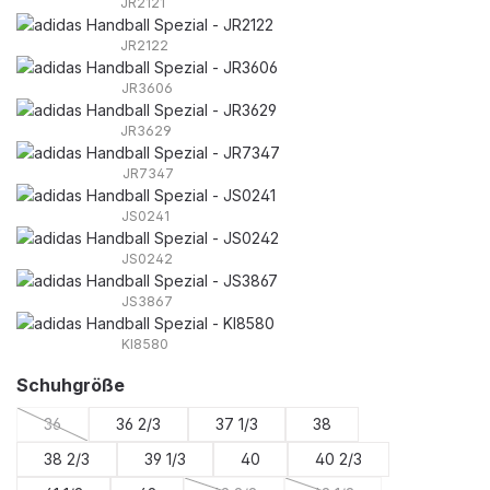
JR2121
JR2122
JR3606
JR3629
JR7347
JS0241
JS0242
JS3867
KI8580
auswählen
Schuhgröße
36
36 2/3
37 1/3
38
(Diese Option ist zurzeit nicht verfügbar.)
38 2/3
39 1/3
40
40 2/3