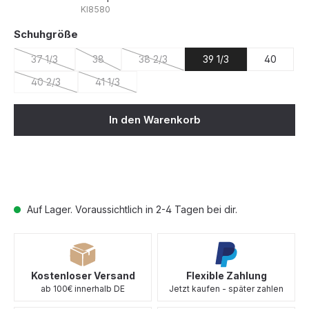
KI8580
auswählen
Schuhgröße
37 1/3
38
38 2/3
39 1/3
40
(Diese Option ist zurzeit nicht verfügbar.)
(Diese Option ist zurzeit nicht verfügbar.)
(Diese Option ist zurzeit nicht verfügba
40 2/3
41 1/3
(Diese Option ist zurzeit nicht verfügbar.)
(Diese Option ist zurzeit nicht verfügbar.)
In den Warenkorb
Auf Lager. Voraussichtlich in 2-4 Tagen bei dir.
Kostenloser Versand
Flexible Zahlung
ab 100€ innerhalb DE
Jetzt kaufen - später zahlen