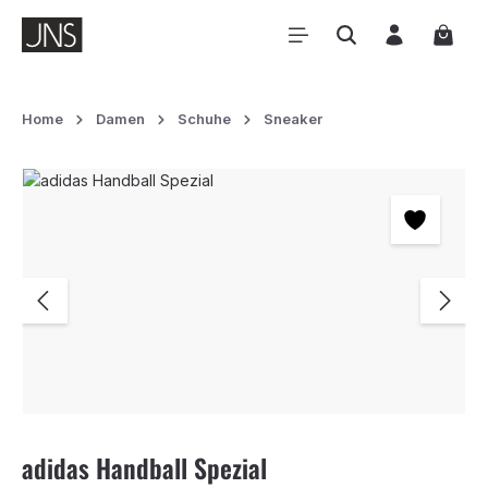
Zum Hauptinhalt springen
Waren
Home
Damen
Schuhe
Sneaker
Bildergalerie überspringen
adidas Handball Spezial