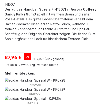
IH1507
Der
adidas
Handball Spezial (IH1507)
in
Aurora Coffee /
Sandy Pink / Gum3
spielt mit warmem Braun und zarten
Rosé-Details. Das glatte Leder-Obermaterial verleiht dem
Damen-Sneaker einen edlen Retro-Touch, während T-
förmige Zehenpartie, gezackte 3-Streifen und Spezial-
Schriftzug den Originals-Charakter zeigen. Die flache Gum-
Sohle ergänzt den Look mit klassischem Terrace-Flair.
Verkaufspreis:
%
87,96 €
Regulärer Preis:
109,95 €
(20% gespart)
Preise inkl. MwSt. zzgl. Versandkosten
Mehr entdecken:
KK0928
KK0929
KJ9854