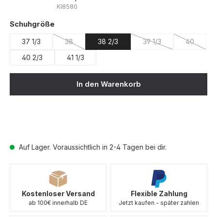
KI8580
auswählen
Schuhgröße
37 1/3
38
38 2/3
39 1/3
40
(Diese Option ist zurzeit nicht verfügbar.)
(Diese Option ist zurze
(Diese Opt
40 2/3
41 1/3
In den Warenkorb
Auf Lager. Voraussichtlich in 2-4 Tagen bei dir.
Kostenloser Versand
Flexible Zahlung
ab 100€ innerhalb DE
Jetzt kaufen - später zahlen