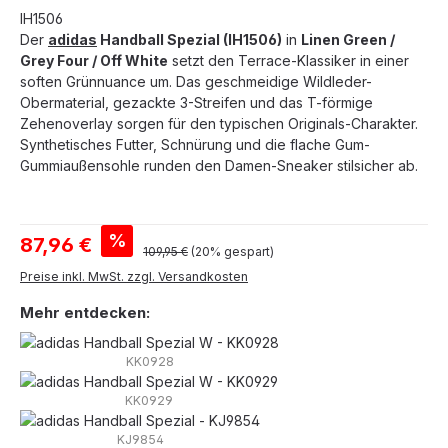
IH1506
Der
adidas
Handball Spezial (IH1506)
in
Linen Green /
Grey Four / Off White
setzt den Terrace-Klassiker in einer
soften Grünnuance um. Das geschmeidige Wildleder-
Obermaterial, gezackte 3-Streifen und das T-förmige
Zehenoverlay sorgen für den typischen Originals-Charakter.
Synthetisches Futter, Schnürung und die flache Gum-
Gummiaußensohle runden den Damen-Sneaker stilsicher ab.
Verkaufspreis:
%
87,96 €
Regulärer Preis:
109,95 €
(20% gespart)
Preise inkl. MwSt. zzgl. Versandkosten
Mehr entdecken:
KK0928
KK0929
KJ9854