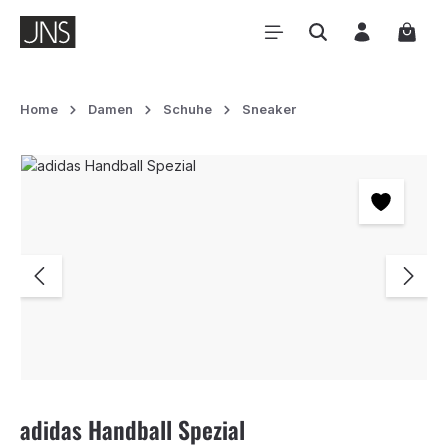
Zum Hauptinhalt springen
Waren
Home
Damen
Schuhe
Sneaker
Bildergalerie überspringen
adidas Handball Spezial